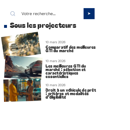
Sous les projecteurs
10 mars 2026
Comparatif des meilleures
GTI du marché
10 mars 2026
Les meilleures GTI du
marché : sélection et
caractéristiques
essentielles
10 mars 2026
Droit à un véhicule de prêt
: critères et modalités
d’éligibilité