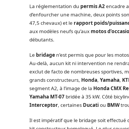
La réglementation du
permis A2
encadre av
d’enfourcher une machine, deux points son
47,5 chevaux) et le
rapport poids/puissanc
aux modèles neufs qu’aux
motos d’occasi
débutants.
Le
bridage
n’est permis que pour les motos
Au-delà, aucun kit ni intervention ne rendr
exclut de facto de nombreuses sportives, m
grands constructeurs,
Honda
,
Yamaha
,
K
segment A2, à l’image de la
Honda CMX Re
Yamaha MT-07
bridée à 35 kW. Côté bicyli
Interceptor
, certaines
Ducati
ou
BMW
trou
Il est impératif que le bridage soit effectu
kit constructeur homologué. Le plus souve