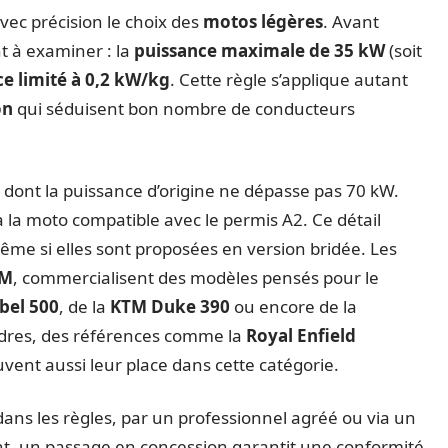
ec précision le choix des
motos légères
. Avant
t à examiner : la
puissance maximale de 35 kW
(soit
e limité à 0,2 kW/kg
. Cette règle s’applique autant
on
qui séduisent bon nombre de conducteurs
 dont la puissance d’origine ne dépasse pas 70 kW.
a la moto compatible avec le permis A2. Ce détail
ême si elles sont proposées en version bridée. Les
TM
, commercialisent des modèles pensés pour le
bel 500
, de la
KTM Duke 390
ou encore de la
ndres, des références comme la
Royal Enfield
vent aussi leur place dans cette catégorie.
é dans les règles, par un professionnel agréé ou via un
nt, un passage en concession garantit une conformité