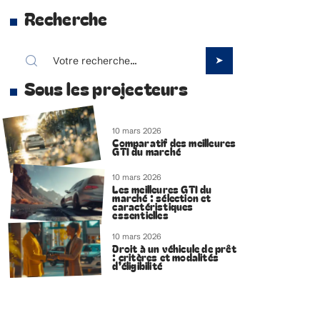
Recherche
Sous les projecteurs
10 mars 2026
Comparatif des meilleures
GTI du marché
10 mars 2026
Les meilleures GTI du
marché : sélection et
caractéristiques
essentielles
10 mars 2026
Droit à un véhicule de prêt
: critères et modalités
d’éligibilité