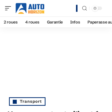
2 roues
4 roues
Garantie
Infos
Paperasse a
Transport